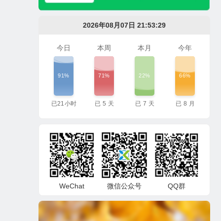
2026年08月07日 21:53:29
今日
本周
本月
今年
91%
71%
22%
66%
已
21
小时
已
5
天
已
7
天
已
8
月
WeChat
微信公众号
QQ群