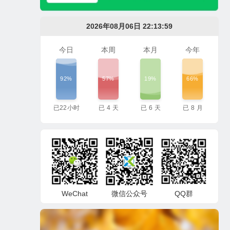
2026年08月06日 22:14:00
今日
本周
本月
今年
92%
57%
19%
66%
已
22
小时
已
4
天
已
6
天
已
8
月
WeChat
微信公众号
QQ群