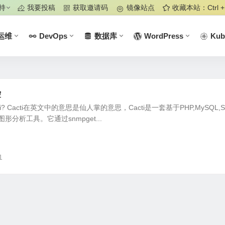
持
我要投稿
获取邀请码
镜像站点
收藏本站：Ctrl +
运维
DevOps
数据库
WordPress
Kub
控
ti? Cacti在英文中的意思是仙人掌的意思，Cacti是一套基于PHP,MySQL,
形分析工具。它通过snmpget...
1