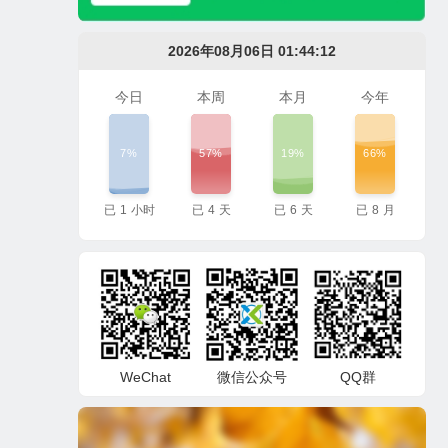
2026年08月06日 01:44:13
今日
本周
本月
今年
7%
57%
19%
66%
已
1
小时
已
4
天
已
6
天
已
8
月
WeChat
微信公众号
QQ群