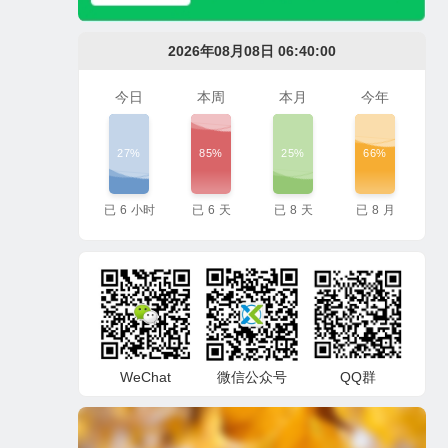
2026年08月08日 06:40:01
今日
本周
本月
今年
27%
85%
25%
66%
已
6
小时
已
6
天
已
8
天
已
8
月
WeChat
微信公众号
QQ群