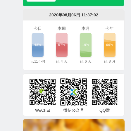
2026年08月06日 11:37:03
今日
本周
本月
今年
48%
57%
19%
66%
已
11
小时
已
4
天
已
6
天
已
8
月
WeChat
微信公众号
QQ群