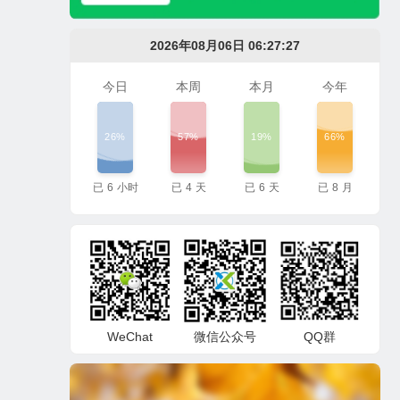
2026年08月06日 06:27:28
今日
本周
本月
今年
26%
57%
19%
66%
已
6
小时
已
4
天
已
6
天
已
8
月
WeChat
微信公众号
QQ群