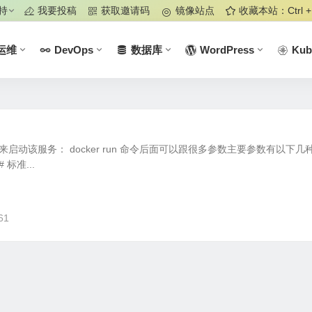
持
我要投稿
获取邀请码
镜像站点
收藏本站：Ctrl +
运维
DevOps
数据库
WordPress
Kub
 命令来启动该服务： docker run 命令后面可以跟很多参数主要参数有以下几
标准...
61