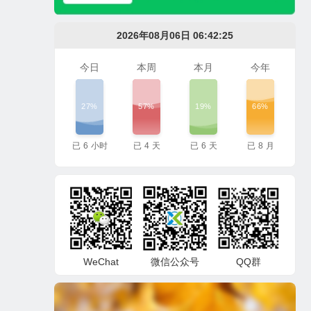
2026年08月06日 06:42:25
今日
本周
本月
今年
27%
57%
19%
66%
已
6
小时
已
4
天
已
6
天
已
8
月
WeChat
微信公众号
QQ群