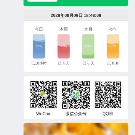
2026年08月06日 18:46:06
今日
本周
本月
今年
78%
57%
19%
66%
已
18
小时
已
4
天
已
6
天
已
8
月
WeChat
微信公众号
QQ群