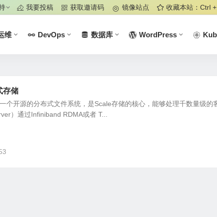
持
我要投稿
获取邀请码
镜像站点
收藏本站：Ctrl +
运维
DevOps
数据库
WordPress
Kub
布式存储
sterfs是一个开源的分布式文件系统，是Scale存储的核心，能够处理千数量级的
通过Infiniband RDMA或者 T...
53