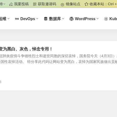
持
我要投稿
获取邀请码
镜像站点
收藏本站：Ctrl +
运维
DevOps
数据库
WordPress
Kub
全站变为黑白、灰色，悼念专用！
冠肺炎疫情斗争牺牲烈士和逝世同胞的深切哀悼，国务院今天（4月3日）
行全国性哀悼活动。 特分享此代码让网站变为黑白，哀悼为国家民族做出贡献而
8