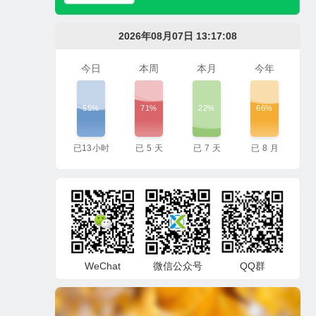
2026年08月07日 13:17:09
今日
本周
本月
今年
55%
71%
22%
66%
已
13
小时
已
5
天
已
7
天
已
8
月
WeChat
微信公众号
QQ群