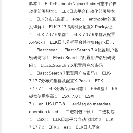
脚本
ELK+Filebeat+Nginx+Redis日志平台自
1
动化部署脚本
ELK日志平台自动化部署脚本
1
ELK分布式集群
exec
entrypoint的区
1
1
1
别详解
ELK-7.17.6集群及配置X-Pack认证
1
ELK-7.17.6集群
ELK-7.17.6集群及配置
1
1
X-Pack
ELK日志分析平台并收集Nginx日志
1
Elasticsear
ElasticSearch 7.X配置用户名
1
1
密码访问
ElasticSearch 7配置用户名密码访
1
问
ElasticSearch 7.X配置用户名密码
1
ElasticSearch 7配置用户名密码
ELK-
1
1
7.17.7分布式集群及配置X-Pack
EFK-
1
7.17.7
ELK分析Nginx日志
ES磁盘
ES
1
1
1
磁盘使用率高
ESXI 7.0
ESXI
1
1
7
en_US.UTF-8
errMsg do metadata
1
1
operation failed
二进制包下载
二进制包
1
1
ESXI
ELK日志平台自动化脚本
ELK-
1
2
2
7.17.7
EFK
es
ELK日志平台
2
2
2