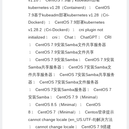
v1.28
CentOS 7.9基于kubeadm部署
1
kubernetes v1.28（Containerd）
CentOS
1
7.9基于kubeadm部署kubernetes v1.28（Cri-
Dockerd）
CentOS 7.9部署kubernetes
1
v1.28.2（Cri-Dockerd）
cni plugin not
1
initialized
cni
Chat
ChatGPT
CRI
1
1
1
1
CentOS 7.9安装Samba文件共享服务器
1
CentOS 7.9安装Samba文件共享
1
CentOS 7.9安装Samba
CentOS 7.9安装
1
1
Samba共享服务器
CentOS 7安装Samba文
1
件共享服务器
CentOS 7安装Samba共享服务
1
器
CentOS 7安装Samba文件服务器
1
CentOS 7安装Samba服务器
CentOS 7
1
1
安装Samba
CentOS 7.9（Minimal）
1
CentOS 8.5（Minimal）
CentOS
1
1
8
CentOS 7（Minimal）
Centos登录提示
1
1
cannot change locale (en_US.UTF-8)解决方法
cannot change locale
CentOS 7.9搭建
1
1