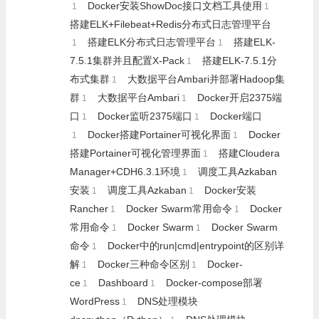
Docker安装ShowDoc接口文档工具使用
1
1
搭建ELK+Filebeat+Redis分布式日志管理平台
搭建ELK分布式日志管理平台
搭建ELK-
1
1
7.5.1集群并且配置X-Pack
搭建ELK-7.5.1分
1
布式集群
大数据平台Ambari并部署Hadoop集
1
群
大数据平台Ambari
Docker开启2375端
1
1
口
Docker监听2375端口
Docker端口
1
1
Docker搭建Portainer可视化界面
Docker
1
1
搭建Portainer可视化管理界面
搭建Cloudera
1
Manager+CDH6.3.1环境
调度工具Azkaban
1
安装
调度工具Azkaban
Docker安装
1
1
Rancher
Docker Swarm常用命令
Docker
1
1
常用命令
Docker Swarm
Docker Swarm
1
1
命令
Docker中的run|cmd|entrypoint的区别详
1
解
Docker三种命令区别
Docker-
1
1
ce
Dashboard
Docker-compose部署
1
1
WordPress
DNS处理模块
1