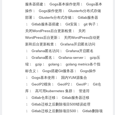
服务器搭建
Gogs基本操作使用
Gogs基本
1
1
操作
Gogs操作使用
Glusterfs分布式存储
1
1
部署
Glusterfs分布式存储
Gitlab服务器
1
1
Gitlab服务器搭建
Git安装
git 钩子
1
1
1
1
关闭WordPress后台更新检查
关闭
1
WordPress后台更新
关闭WordPress自动更
1
新和后台更新检查
Grafana开启匿名访问
1
Grafana匿名访问
Grafana开启匿名
1
1
Grafana匿名
Grafana-server
gzip压
1
1
1
缩
gzip
golang
golang metrics各个指
1
1
1
标含义
Gogs搭建Git服务器
Gogs操作
1
1
Gogs基本使用
国内YUM源集合
1
1
GeoIP2模块
GeoIP2
GeoIP
Git仓
1
1
1
1
库
高可用kubernetes 集群
管道符
1
1
Gitlab仓库迁移
Gitlab服务器迁移
1
1
Gitlab迁移之后删除项目500错误处理
1
Gitlab迁移之后删除项目500
Gitlab删除项
1
1