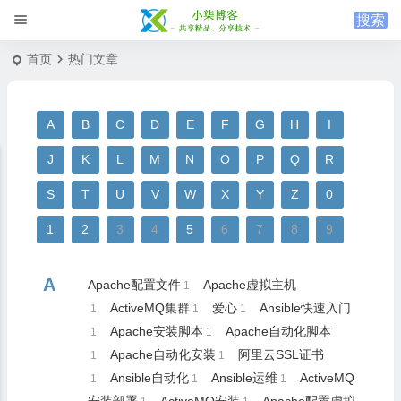
首页
热门文章
A
B
C
D
E
F
G
H
I
J
K
L
M
N
O
P
Q
R
S
T
U
V
W
X
Y
Z
0
1
2
3
4
5
6
7
8
9
A
Apache配置文件
Apache虚拟主机
1
ActiveMQ集群
爱心
Ansible快速入门
1
1
1
Apache安装脚本
Apache自动化脚本
1
1
Apache自动化安装
阿里云SSL证书
1
1
Ansible自动化
Ansible运维
ActiveMQ
1
1
1