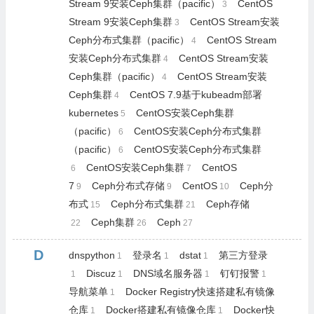
Stream 9安装Ceph集群（pacific）
CentOS
3
Stream 9安装Ceph集群
CentOS Stream安装
3
Ceph分布式集群（pacific）
CentOS Stream
4
安装Ceph分布式集群
CentOS Stream安装
4
Ceph集群（pacific）
CentOS Stream安装
4
Ceph集群
CentOS 7.9基于kubeadm部署
4
kubernetes
CentOS安装Ceph集群
5
（pacific）
CentOS安装Ceph分布式集群
6
（pacific）
CentOS安装Ceph分布式集群
6
CentOS安装Ceph集群
CentOS
6
7
7
Ceph分布式存储
CentOS
Ceph分
9
9
10
布式
Ceph分布式集群
Ceph存储
15
21
Ceph集群
Ceph
22
26
27
D
dnspython
登录名
dstat
第三方登录
1
1
1
Discuz
DNS域名服务器
钉钉报警
1
1
1
1
导航菜单
Docker Registry快速搭建私有镜像
1
仓库
Docker搭建私有镜像仓库
Docker快
1
1