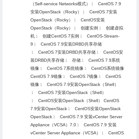
（Self-service Networks模式）
CentOS 7.9
1
安装OpenStack（Rocky）
CentOS 7安装
1
OpenStack（Rocky）
CentOS安装
1
OpenStack（Rocky）
创建实例
创建虚拟
1
1
机
创建CentOS 7实例
CentOS-Stream-
1
1
9
CentOS 7.9安装DRBD共享存储
1
CentOS 7安装DRBD共享存储
CentOS安
1
1
装DRBD共享存储
存储
CentOS 7.9系统
1
1
镜像
CentOS 7系统镜像
CentOS系统镜像
1
1
CentOS 7.9镜像
CentOS 7镜像
CentOS
1
1
镜像
CentOS 7.9安装OpenStack（Shell）
1
CentOS 7安装OpenStack（Shell）
1
CentOS安装OpenStack（Shell） CentOS
1
7.9安装OpenStack
CentOS安装OpenStack
1
OpenStack
CentOS 7.9 安装vCenter Server
1
Appliance（VCSA）7.0
CentOS 7.9 安装
1
vCenter Server Appliance（VCSA）
CentOS
1