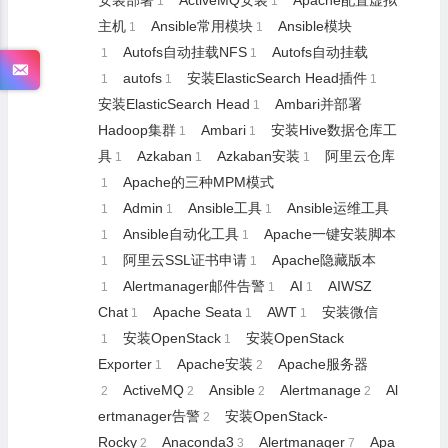
安装部署
ActiveMQ安装
Apache配置虚拟
1
1
主机
Ansible常用模块
Ansible模块
1
1
Autofs自动挂载NFS
Autofs自动挂载
1
1
autofs
安装ElasticSearch Head插件
1
1
1
安装ElasticSearch Head
Ambari并部署
1
Hadoop集群
Ambari
安装Hive数据仓库工
1
1
具
Azkaban
Azkaban安装
阿里云仓库
1
1
1
Apache的三种MPM模式
1
Admin
Ansible工具
Ansible运维工具
1
1
1
Ansible自动化工具
Apache一键安装脚本
1
1
阿里云SSL证书申请
Apache隐藏版本
1
1
Alertmanager邮件告警
AI
AIWSZ
1
1
1
Chat
Apache Seata
AWT
安装微信
1
1
1
安装OpenStack
安装OpenStack
1
1
Exporter
Apache安装
Apache服务器
1
2
ActiveMQ
Ansible
Alertmanage
Al
2
2
2
2
ertmanager告警
安装OpenStack-
2
Rocky
Anaconda3
Alertmanager
Apa
2
3
7