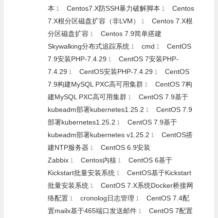
本
Centos7.X防SSH暴力破解脚本
Centos
1
1
7.X根分区磁盘扩容（非LVM）
Centos 7.X根
1
分区磁盘扩容
Centos 7.9简单搭建
1
Skywalking分布式追踪系统
cmd
CentOS
1
1
7.9安装PHP-7.4.29
CentOS 7安装PHP-
1
7.4.29
CentOS安装PHP-7.4.29
CentOS
1
1
7.9构建MySQL PXC高可用集群
CentOS 7构
1
建MySQL PXC高可用集群
CentOS 7.9基于
1
kubeadm部署kubernetes1.25.2
CentOS 7.9
1
部署kubernetes1.25.2
CentOS 7.9基于
1
kubeadm部署kubernetes v1.25.2
CentOS搭
1
建NTP服务器
CentOS 6.9安装
1
Zabbix
Centos内核
CentOS 6基于
1
1
Kickstart批量安装系统
CentOS基于Kickstart
1
批量安装系统
CentOS 7.X系统Docker桥接网
1
络配置
cronolog日志管理
CentOS 7.4配
1
1
置mailx基于465端口发送邮件
CentOS 7配置
1