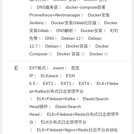
DNS服务器
docker-compose部署
2
2
Prometheus+Alertmanager
Docker安装
2
Jenkins
Docker安装Gitlab社区版
Docker
2
2
安装Gitlab
DNS解析
Docker安装
钉钉
2
2
3
告警
DNS
Debian 12
Debian
4
5
5
12.7
Debian
Docker容器
Docker
6
6
7
Compose
Docker 容器
Docker
11
20
38
E
EXT格式
event
恶意
1
1
IP
ELKstack
ESXI
1
1
6.5
EXT2
EXT3
EXT4
ELK+Filebe
1
1
1
1
at+Kafka分布式日志管理平台
ELK+Filebeat+Kafka
ElasticSearch
1
1
Head插件
ElasticSearch
1
Head
ELK+Filebeat+Redis分布式日志管理平
1
台
ELK分布式日志管理平台
1
ELK+Filebeat+Nginx+Redis日志平台自动化
1