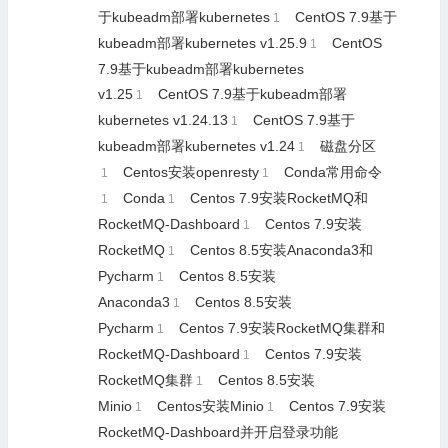
于kubeadm部署kubernetes
CentOS 7.9基于
1
kubeadm部署kubernetes v1.25.9
CentOS
1
7.9基于kubeadm部署kubernetes
v1.25
CentOS 7.9基于kubeadm部署
1
kubernetes v1.24.13
CentOS 7.9基于
1
kubeadm部署kubernetes v1.24
磁盘分区
1
Centos安装openresty
Conda常用命令
1
1
Conda
Centos 7.9安装RocketMQ和
1
1
RocketMQ-Dashboard
Centos 7.9安装
1
RocketMQ
Centos 8.5安装Anaconda3和
1
Pycharm
Centos 8.5安装
1
Anaconda3
Centos 8.5安装
1
Pycharm
Centos 7.9安装RocketMQ集群和
1
RocketMQ-Dashboard
Centos 7.9安装
1
RocketMQ集群
Centos 8.5安装
1
Minio
Centos安装Minio
Centos 7.9安装
1
1
RocketMQ-Dashboard并开启登录功能