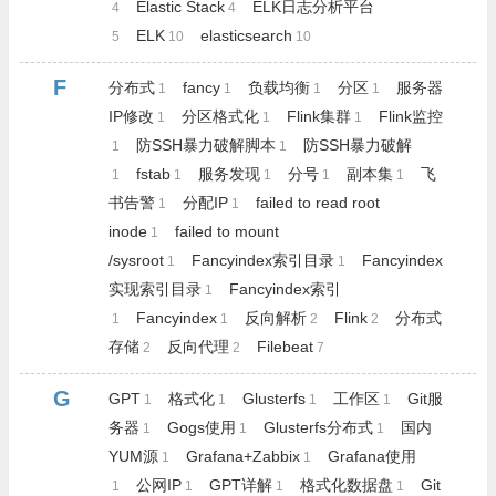
Elastic Stack
ELK日志分析平台
4
4
ELK
elasticsearch
5
10
10
F
分布式
fancy
负载均衡
分区
服务器
1
1
1
1
IP修改
分区格式化
Flink集群
Flink监控
1
1
1
防SSH暴力破解脚本
防SSH暴力破解
1
1
fstab
服务发现
分号
副本集
飞
1
1
1
1
1
书告警
分配IP
failed to read root
1
1
inode
failed to mount
1
/sysroot
Fancyindex索引目录
Fancyindex
1
1
实现索引目录
Fancyindex索引
1
Fancyindex
反向解析
Flink
分布式
1
1
2
2
存储
反向代理
Filebeat
2
2
7
G
GPT
格式化
Glusterfs
工作区
Git服
1
1
1
1
务器
Gogs使用
Glusterfs分布式
国内
1
1
1
YUM源
Grafana+Zabbix
Grafana使用
1
1
公网IP
GPT详解
格式化数据盘
Git
1
1
1
1