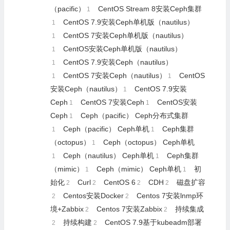
（pacific）
CentOS Stream 8安装Ceph集群
1
CentOS 7.9安装Ceph单机版（nautilus）
1
CentOS 7安装Ceph单机版（nautilus）
1
CentOS安装Ceph单机版（nautilus）
1
CentOS 7.9安装Ceph（nautilus）
1
CentOS 7安装Ceph（nautilus）
CentOS
1
1
安装Ceph（nautilus）
CentOS 7.9安装
1
Ceph
CentOS 7安装Ceph
CentOS安装
1
1
Ceph
Ceph（pacific） Ceph分布式集群
1
Ceph（pacific） Ceph单机
Ceph集群
1
1
（octopus）
Ceph（octopus） Ceph单机
1
Ceph（nautilus） Ceph单机
Ceph集群
1
1
（mimic）
Ceph（mimic） Ceph单机
初
1
1
始化
Curl
CentOS 6
CDH
磁盘扩容
2
2
2
2
Centos安装Docker
Centos 7安装lnmp环
2
2
境+Zabbix
Centos 7安装Zabbix
持续集成
2
2
持续构建
CentOS 7.9基于kubeadm部署
2
2