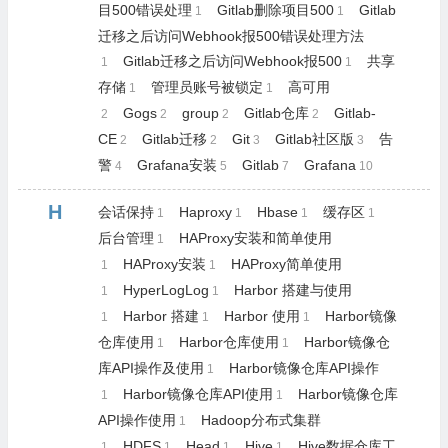
目500错误处理
Gitlab删除项目500
Gitlab
1
1
迁移之后访问Webhook报500错误处理方法
Gitlab迁移之后访问Webhook报500
共享
1
1
存储
管理员账号被锁定
高可用
1
1
Gogs
group
Gitlab仓库
Gitlab-
2
2
2
2
CE
Gitlab迁移
Git
Gitlab社区版
告
2
2
3
3
警
Grafana安装
Gitlab
Grafana
4
5
7
10
H
会话保持
Haproxy
Hbase
缓存区
1
1
1
1
后台管理
HAProxy安装和简单使用
1
HAProxy安装
HAProxy简单使用
1
1
HyperLogLog
Harbor 搭建与使用
1
1
Harbor 搭建
Harbor 使用
Harbor镜像
1
1
1
仓库使用
Harbor仓库使用
Harbor镜像仓
1
1
库API操作及使用
Harbor镜像仓库API操作
1
Harbor镜像仓库API使用
Harbor镜像仓库
1
1
API操作使用
Hadoop分布式集群
1
HDFS
Head
Hive
Hive数据仓库工
1
1
1
1