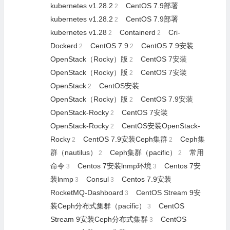
kubernetes v1.28.2
CentOS 7.9部署
2
kubernetes v1.28.2
CentOS 7.9部署
2
kubernetes v1.28
Containerd
Cri-
2
2
Dockerd
CentOS 7.9
CentOS 7.9安装
2
2
OpenStack（Rocky）版
CentOS 7安装
2
OpenStack（Rocky）版
CentOS 7安装
2
OpenStack
CentOS安装
2
OpenStack（Rocky）版
CentOS 7.9安装
2
OpenStack-Rocky
CentOS 7安装
2
OpenStack-Rocky
CentOS安装OpenStack-
2
Rocky
CentOS 7.9安装Ceph集群
Ceph集
2
2
群（nautilus）
Ceph集群（pacific）
常用
2
2
命令
Centos 7安装lnmp环境
Centos 7安
3
3
装lnmp
Consul
Centos 7.9安装
3
3
RocketMQ-Dashboard
CentOS Stream 9安
3
装Ceph分布式集群（pacific）
CentOS
3
Stream 9安装Ceph分布式集群
CentOS
3