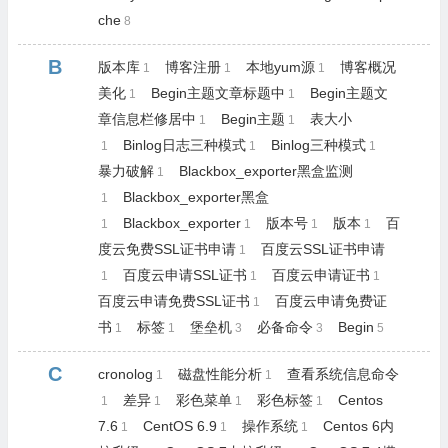
che
8
B
版本库
博客注册
本地yum源
博客概况
1
1
1
美化
Begin主题文章标题中
Begin主题文
1
1
章信息栏修居中
Begin主题
表大小
1
1
Binlog日志三种模式
Binlog三种模式
1
1
1
暴力破解
Blackbox_exporter黑盒监测
1
Blackbox_exporter黑盒
1
Blackbox_exporter
版本号
版本
百
1
1
1
1
度云免费SSL证书申请
百度云SSL证书申请
1
百度云申请SSL证书
百度云申请证书
1
1
1
百度云申请免费SSL证书
百度云申请免费证
1
书
标签
堡垒机
必备命令
Begin
1
1
3
3
5
C
cronolog
磁盘性能分析
查看系统信息命令
1
1
差异
彩色菜单
彩色标签
Centos
1
1
1
1
7.6
CentOS 6.9
操作系统
Centos 6内
1
1
1