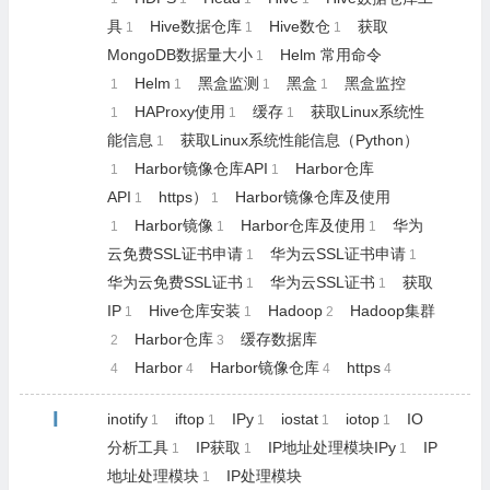
具
Hive数据仓库
Hive数仓
获取
1
1
1
MongoDB数据量大小
Helm 常用命令
1
Helm
黑盒监测
黑盒
黑盒监控
1
1
1
1
HAProxy使用
缓存
获取Linux系统性
1
1
1
能信息
获取Linux系统性能信息（Python）
1
Harbor镜像仓库API
Harbor仓库
1
1
API
https）
Harbor镜像仓库及使用
1
1
Harbor镜像
Harbor仓库及使用
华为
1
1
1
云免费SSL证书申请
华为云SSL证书申请
1
1
华为云免费SSL证书
华为云SSL证书
获取
1
1
IP
Hive仓库安装
Hadoop
Hadoop集群
1
1
2
Harbor仓库
缓存数据库
2
3
Harbor
Harbor镜像仓库
https
4
4
4
4
I
inotify
iftop
IPy
iostat
iotop
IO
1
1
1
1
1
分析工具
IP获取
IP地址处理模块IPy
IP
1
1
1
地址处理模块
IP处理模块
1