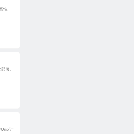
款高性
动化部署、
Unix计