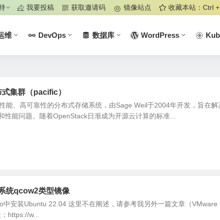
持
我要投稿
获取邀请码
镜像站点
收藏本站：Ctrl +
运维
DevOps
数据库
WordPress
Kub
布式集群（pacific）
高性能、高可靠性的分布式存储系统，由Sage Weil于2004年开发，旨在
能问题。随着OpenStack日渐成为开源云计算的标准...
.5系统qcow2类型镜像
on Pro中安装Ubuntu 22.04 这里不在阐述，请参考我另外一篇文章（VMware
tps://w...