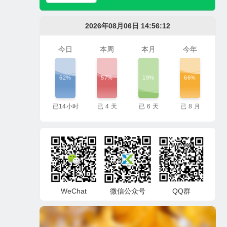
2026年08月06日 14:56:13
今日
本周
本月
今年
62%
57%
19%
66%
已
14
小时
已
4
天
已
6
天
已
8
月
WeChat
微信公众号
QQ群