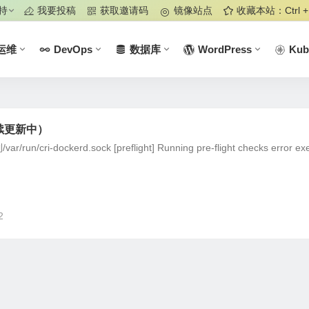
持
我要投稿
获取邀请码
镜像站点
收藏本站：Ctrl +
运维
DevOps
数据库
WordPress
Kub
持续更新中）
ri-dockerd.sock [preflight] Running pre-flight checks error exe
2