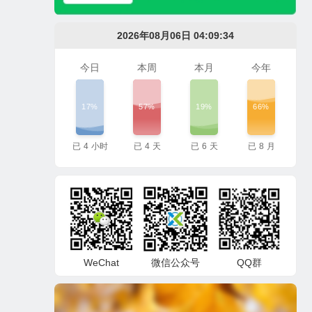
2026年08月06日 04:09:35
今日
本周
本月
今年
17%
57%
19%
66%
已
4
小时
已
4
天
已
6
天
已
8
月
WeChat
微信公众号
QQ群