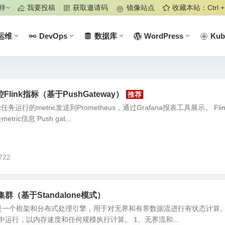
持
我要投稿
获取邀请码
镜像站点
收藏本站：Ctrl +
运维
DevOps
数据库
WordPress
Kub
监控Flink指标（基于PushGateway）
务运行的metric发送到Prometheus，通过Grafana报表工具展示。 Flin
ric信息 Push gat...
722
 HA集群（基于Standalone模式）
e Flink是一个框架和分布式处理引擎，用于对无界和有界数据流进行有状态计算。F
运行，以内存速度和任何规模执行计算。 1、无界流和...