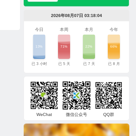
2026年08月07日 03:18:05
今日
本周
本月
今年
13%
71%
22%
66%
已
3
小时
已
5
天
已
7
天
已
8
月
WeChat
微信公众号
QQ群