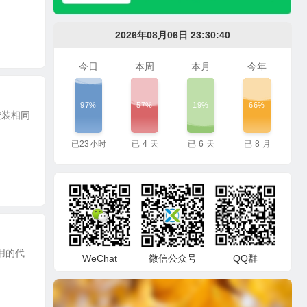
2026年08月06日 23:30:41
今日
本周
本月
今年
97%
57%
19%
66%
器安装相同
已
23
小时
已
4
天
已
6
天
已
8
月
使用的代
WeChat
微信公众号
QQ群