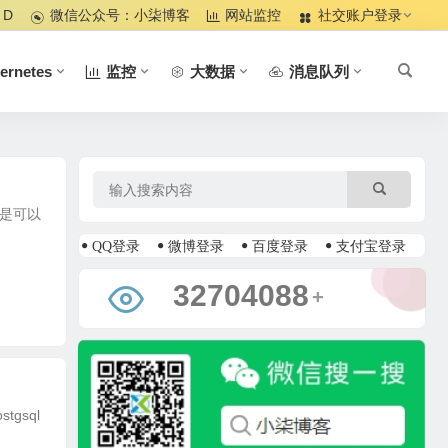
 D
微信公众号：小柒博客
网站监控
社交账户登录
ernetes
监控
大数据
消息队列
目是可以
QQ登录
微博登录
百度登录
支付宝登录
36837471
+
gsql