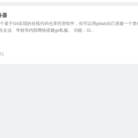
服务器
b：是一个基于Git实现的在线代码仓库托管软件，你可以用gitlab自己搭建一个
在企业、学校等内部网络搭建git私服。 功能：Gi...
81