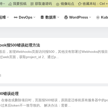
持
我要投稿
获取邀请码
镜像站点
收藏本站：Ctrl +
运维
DevOps
数据库
WordPress
Kub
hook报500错误处理方法
务器后，发现Webhooks页面访问报500，其他没有部署过Webhooks的项
b页面，获取project_id 2、通过p...
3
500错误处理
后，在修改或删除项目时，页面报500错误，原因是迁移前原有服务器中的post
有同步过来后token不一致导致的。 解决办法：需要...