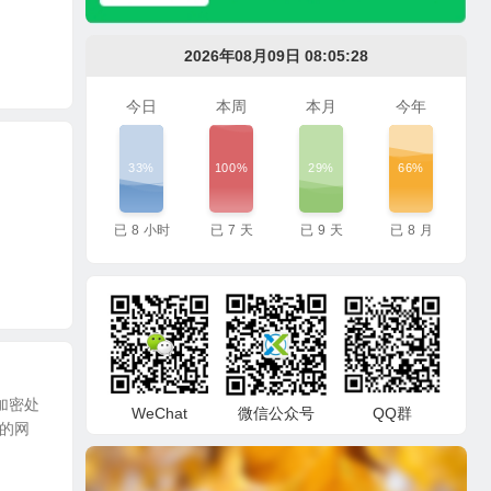
2026年08月09日 08:05:28
今日
本周
本月
今年
33%
100%
29%
66%
已
8
小时
已
7
天
已
9
天
已
8
月
加密处
WeChat
微信公众号
QQ群
型的网