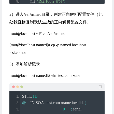
	file 
"192.168.2.arpa"
;
	allow
-
update 
{
 none
;
};
};
2）进入/var/named目录，创建正向解析配置文件（此
处我直接复制默认生成的正向解析配置文件）
[root@localhost ~]# cd /var/named
[root@localhost named]# cp -p named.localhost
test.com.zone
3）添加解析记录
[root@localhost named]# vim test.com.zone
$TTL 
1D
@
	IN SOA	test
.
com rname
.
invalid
.
(
0
;
 serial