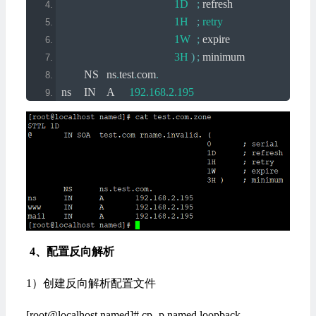
1D
;
 refresh
1H
;
retry
1W
;
 expire
3H
)
;
 minimum
	NS	ns
.
test
.
com
.
ns	IN	A	
192.168
.
2.195
www	IN	A	
192.168
.
2.195
mail	IN	A	
192.168
.
2.195
4、配置反向解析
1）创建反向解析配置文件
[root@localhost named]# cp -p named.loopback