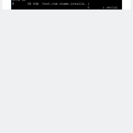
195
	PTR	mail
.
test
.
com
.
2）正反向配置完以后，检查bind文件配置过程中容易
出错的地方,以下命令用于检查bind配置文件以及zone
文件语法
若文章图片、下载链接等信息出错，请在评论区留
# 检查正向解析
言反馈，博主将第一时间更新！如本文“对您有用”，
[root@localhost named]# named-checkconf
欢迎随意打赏，谢谢！
/etc/named.conf
[root@localhost named]# named-checkzone test.com
继续阅读
/var/named/test.com.zone