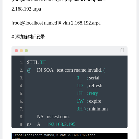
2.168.192.arpa
[root@localhost named]# vim 2.168.192.arpa
# 添加解析记录
$TTL 
3H
@
	IN SOA	test
.
com rname
.
invalid
.
(
0
;
 serial
1D
;
 refresh
1H
;
retry
1W
;
 expire
3H
)
;
 minimum
	NS	ns
.
test
.
com
.
ns	A	
192.168
.
2.195
195
	PTR	www
.
test
.
com
.