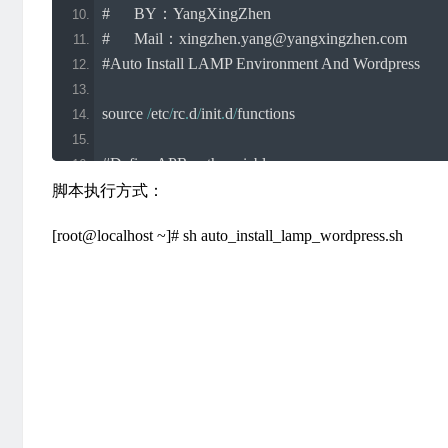
#	BY：YangXingZhen
#	Mail：xingzhen.yang@yangxingzhen.com
#Auto Install LAMP Environment And Wordpress
source 
/
etc
/
rc
.
d
/
init
.
d
/
functions
#Define APR path variables
APR_URL
=
https
:
//mirrors.yangxingzhen.com/apr
脚本执行方式：
APR_FILES
=
apr
-
1.6
.
3.tar
.
gz
[root@localhost ~]# sh auto_install_lamp_wordpress.sh
APR_FILES_DIR
=
apr
-
1.6
.
3
APR_PREFIX
=
/usr/
local
/
apr
#Define APR-util path variables
APR_UTIL_URL
=
https
:
//mirrors.yangxingzhen.com/a
APR_UTIL_FILES
=
apr
-
util
-
1.6
.
1.tar
.
gz
APR_UTIL_FILES_DIR
=
apr
-
util
-
1.6
.
1
APR_UTIL_PREFIX
=
/usr/
local
/
apr
-
util