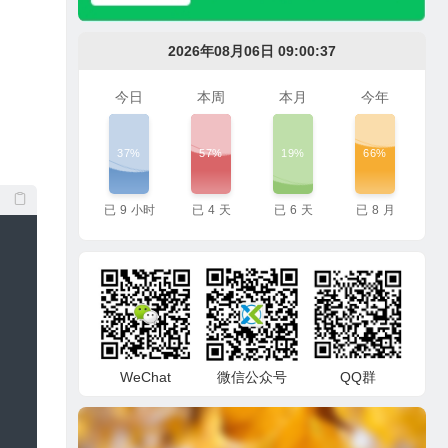
2026年08月06日 09:00:38
今日
本周
本月
今年
37%
57%
19%
66%
已
9
小时
已
4
天
已
6
天
已
8
月
WeChat
微信公众号
QQ群