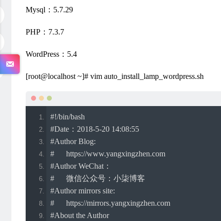
Mysql：5.7.29
PHP：7.3.7
WordPress：5.4
[root@localhost ~]# vim auto_install_lamp_wordpress.sh
#!/bin/bash
#Date：2018-5-20 14:08:55
#Author Blog:
#	https://www.yangxingzhen.com
#Author WeChat：
#	微信公众号：小柒博客
#Author mirrors site:
#	https://mirrors.yangxingzhen.com
#About the Author