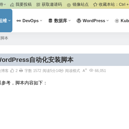
持
我要投稿
获取邀请码
镜像站点
收藏本站：Ctrl +
运维
DevOps
数据库
WordPress
Kub
装脚本
ordPress自动化安装脚本
柒博客
2
字数 1572
阅读5分14秒
阅读模式
66,051
友可以参考，脚本内容如下：