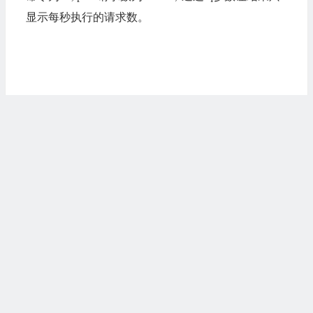
显示每秒执行的请求数。
若文章图片、下载链接等信息出错，请在评论区留
言反馈，博主将第一时间更新！如本文“对您有用”，
欢迎随意打赏，谢谢！