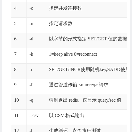
4
-c
指定并发连接数
5
-n
指定请求数
6
-d
以字节的形式指定 SET/GET 值的数据
7
-k
1=keep alive 0=reconnect
8
-r
SET/GET/INCR使用随机key,SADD使
9
-P
通过管道传输 <numreq> 请求
10
-q
强制退出 redis。仅显示 query/sec 值
11
--csv
以 CSV 格式输出
12
-l
生成循环，永久执行测试