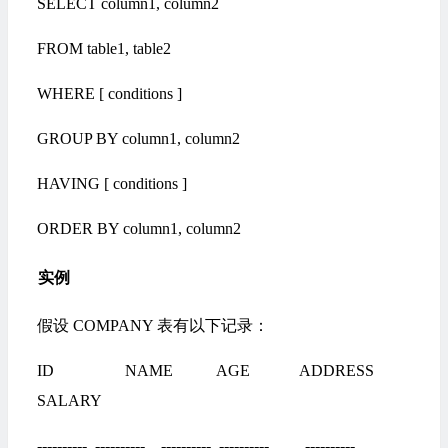
SELECT column1, column2
FROM table1, table2
WHERE [ conditions ]
GROUP BY column1, column2
HAVING [ conditions ]
ORDER BY column1, column2
实例
假设 COMPANY 表有以下记录：
ID NAME AGE ADDRESS
SALARY
---------- ---------- ---------- ---------- ----------