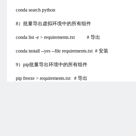
conda search python
8）批量导出虚拟环境中的所有组件
conda list -e > requirements.txt # 导出
conda install --yes --file requirements.txt # 安装
9）pip批量导出环境中的所有组件
pip freeze > requirements.txt # 导出
pip install -r requirements.txt # 安装
10）源服务器管理
conda当前的源设置在$HOME/.condarc中，可通过文本查看器查
conda config --show-sources # 查看当前使用源