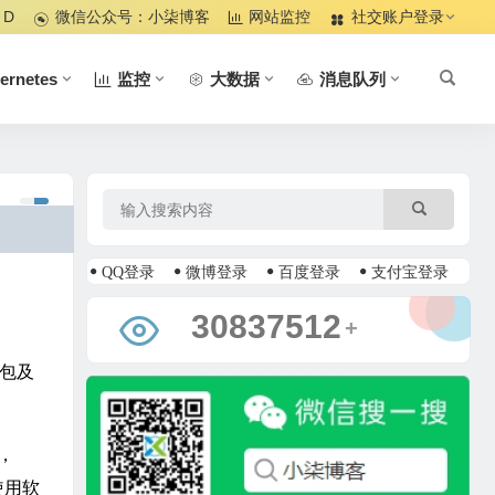
 D
微信公众号：小柒博客
网站监控
社交账户登录
ernetes
监控
大数据
消息队列
QQ登录
微博登录
百度登录
支付宝登录
37159489
+
件包及
，
使用软