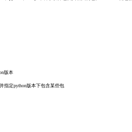
thon版本
py # 创建环境并指定python版本下包含某些包