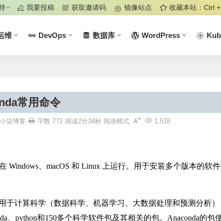
持
我要投稿
获取邀请码
镜像站点
收藏本站：Ctrl +
运维
DevOps
数据库
WordPress
Kub
onda常用命令
小柒博客
字数 772
阅读2分34秒
阅读模式
1,518
indows、macOS 和 Linux 上运行。用于安装多个版本的软
行版本，用于计算科学（数据科学、机器学习、大数据处理和预测分析）
a、python和150多个科学软件包及其相关的包。Anaconda的包