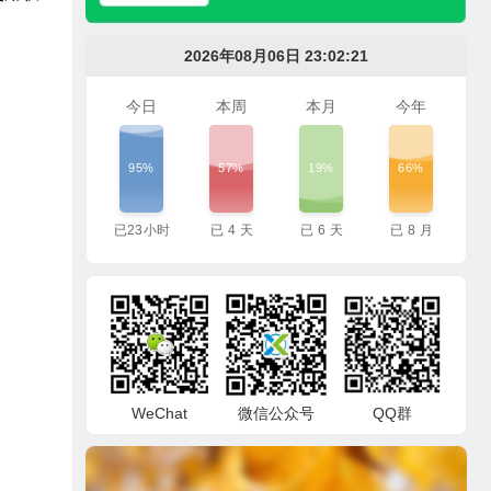
2026年08月06日 23:02:23
今日
本周
本月
今年
95%
57%
19%
66%
已
23
小时
已
4
天
已
6
天
已
8
月
WeChat
微信公众号
QQ群