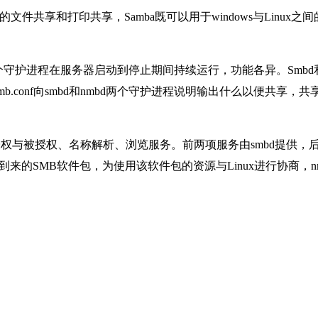
接的文件共享和打印共享，Samba既可以用于windows与Linux之
这两个守护进程在服务器启动到停止期间持续运行，功能各异。Smbd
mb.conf向smbd和nmbd两个守护进程说明输出什么以便共享，共
、授权与被授权、名称解析、浏览服务。前两项服务由smbd提供，
到来的SMB软件包，为使用该软件包的资源与Linux进行协商，nm