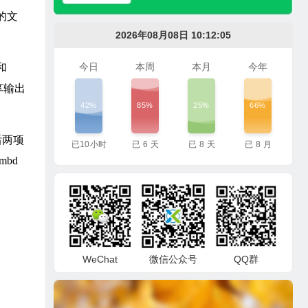
间的文
2026年08月08日 10:12:06
今日
本周
本月
今年
和
享输出
42%
85%
25%
66%
后两项
已
10
小时
已
6
天
已
8
天
已
8
月
bd
WeChat
微信公众号
QQ群