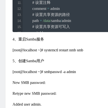
# 设置注释
        comment 
=
 admin
# 设置共享资源的路径
        path 
=
/data/
samba
/
admin
# 设置共享资源可写入
        writable 
=
 yes
# 指定可以访问共享资源的用户或用户组
4、重启Samba服务
        valid users 
=
 admin
[root@localhost ~]# systemctl restart nmb smb
# 设置新创建的文件权限掩码
        create mask 
=
0644
5、创建Samba用户
# 设置新创建的目录权限掩码
        directory mask 
=
0755
[root@localhost ~]# smbpasswd -a admin
[测试]
New SMB password:
# 设置注释
        comment 
=
 test
Retype new SMB password:
# 设置共享资源的路径
Added user admin.
        path 
=
/data/
samba
/
test