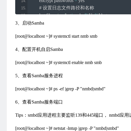
        encrypt passwords 
=
 yes
# 设置日志文件路径和名称
        log file 
=
/var/
log
/
samba
/%
U_
%
I
.
log
# 开启匿名访问
3、启动Samba
        map to guest 
=
Bad
User
[root@localhost ~]# systemctl start nmb smb
        passdb backend 
=
 tdbsam
4、配置开机自启Samba
[
printers
]
# 打印机共享的注释
[root@localhost ~]# systemctl enable nmb smb
        comment 
=
All
Printers
# 打印机共享的路径
5、查看Samba服务进程
        path 
=
/var/
spool
/
samba
# 允许打印任务
[root@localhost ~]# ps -ef |grep -P "nmbd|smbd"
        printable 
=
 yes
6、查看Samba服务端口
Tips：smbd应用进程主要监听139和445端口， nmbd应
[root@localhost ~]# netstat -lntup |grep -P "nmbd|smbd"