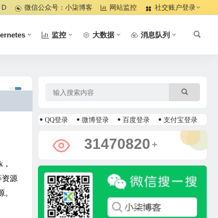
 D
微信公众号：小柒博客
网站监控
社交账户登录
ernetes
监控
大数据
消息队列
QQ登录
微博登录
百度登录
支付宝登录
37606437
+
k，
等资源
源。