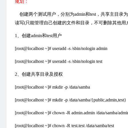
规划：
创建两个测试用户，分别为admin和test，共享主目录为/data
读写(只能管理自己创建的文件和目录，不可删除其他用
1、创建admin和test用户
[root@localhost ~]# useradd -s /sbin/nologin admin
[root@localhost ~]# useradd -s /sbin/nologin test
2、创建共享目录及授权
[root@localhost ~]# mkdir -p /data/samba
[root@localhost ~]# mkdir -p /data/samba/{public,admin,test}
[root@localhost ~]# chown -R admin.admin /data/samba/admi
[root@localhost ~]# chown -R test.test /data/samba/test