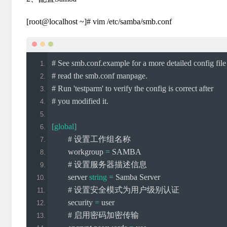
[root@localhost ~]# vim /etc/samba/smb.conf
# See smb.conf.example for a more detailed config file
# read the smb.conf manpage.
# Run 'testparm' to verify the config is correct after
# you modified it.
[
global
]
# 设置工作组名称
        workgroup 
=
 SAMBA
# 设置服务器描述信息
        server 
string
=
Samba
Server
# 设置安全模式为用户级别认证
        security 
=
 user 
# 启用密码加密传输