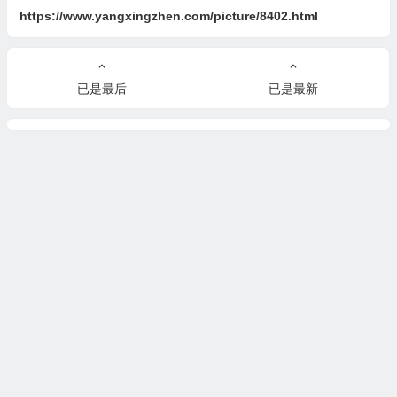
https://www.yangxingzhen.com/picture/8402.html
已是最后
已是最新