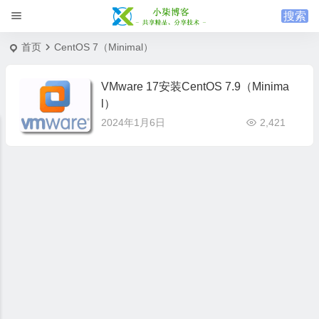
首页
CentOS 7（Minimal）
VMware 17安装CentOS 7.9（Minima
l）
2024年1月6日
2,421