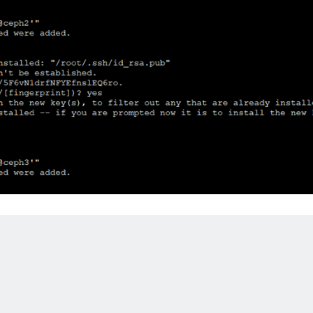
s://mirrors.aliyun.com/rockylinux|g' /etc/yum.repos.d/Rocky-*.repo