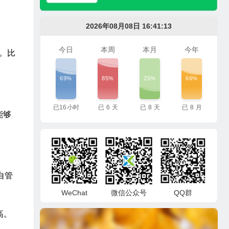
2026年08月08日 16:41:14
今日
本周
本月
今年
样。比
69%
85%
25%
66%
已
16
小时
已
6
天
已
8
天
已
8
月
能够
自管
WeChat
微信公众号
QQ群
高。