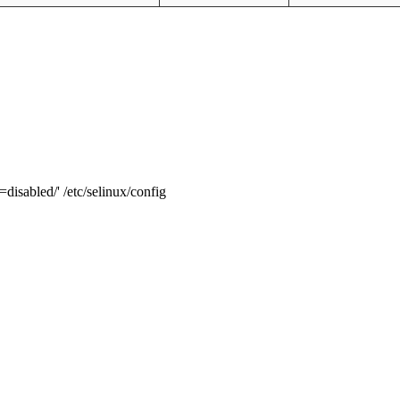
sabled/' /etc/selinux/config