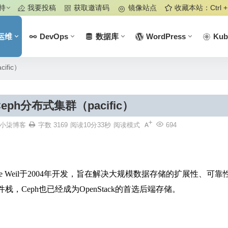
持
我要投稿
获取邀请码
镜像站点
收藏本站：Ctrl +
运维
DevOps
数据库
WordPress
Kub
ific）
装Ceph分布式集群（pacific）
小柒博客
字数 3169
阅读10分33秒
阅读模式
694
e Weil
于2004年开发，旨在解决大规模数据存储的扩展性、可靠
栈，Ceph也已经成为OpenStack的首选后端存储。