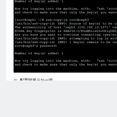
4）配置阿里云Yum源
[root@ceph1 ~]# sed -i -e 's|^mirrorlist=|#mirrorlist=|g' -e
's|^#baseurl=http://dl.rockylinux.org/$contentdir|baseurl=http
[root@ceph1 ~]# yum -y install epel-release