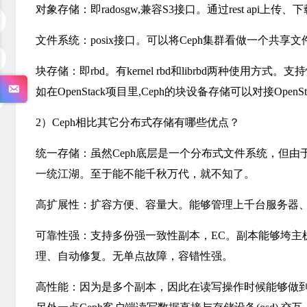
对象存储：即radosgw,兼容S3接口。通过rest api上传
文件系统：posix接口。可以将Ceph集群看做一个共享
块存储：即rbd。有kernel rbd和librbd两种
如在OpenStack项目里,Ceph的块设备存储可以对接OpenS
2）Ceph相比其它分布式存储有哪些优点？
统一存储：虽然Ceph底层是一个分布式文件系统，但
一统江湖。至于能不能千秋万代，就不知了。
高扩展性：扩容方便、容量大。能够管理上千台服务器、
可靠性强：支持多份强一致性副本，EC。副本能够垮主
理、自动修复。无单点故障，容错性强。
高性能：因为是多个副本，因此在读写操作时候能够做到