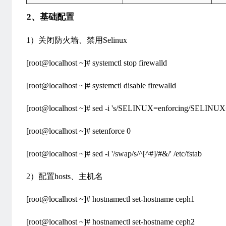
2、基础配置
1）关闭防火墙、禁用Selinux
[root@localhost ~]# systemctl stop firewalld
[root@localhost ~]# systemctl disable firewalld
[root@localhost ~]# sed -i 's/SELINUX=enforcing/SELINUX=di
[root@localhost ~]# setenforce 0
[root@localhost ~]# sed -i '/swap/s/^[^#]/#&/' /etc/fstab
2）配置hosts、主机名
[root@localhost ~]# hostnamectl set-hostname ceph1
[root@localhost ~]# hostnamectl set-hostname ceph2