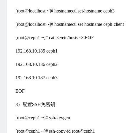
[root@localhost ~]# hostnamectl set-hostname ceph3
[root@localhost ~]# hostnamectl set-hostname ceph-client
[root@ceph1 ~]# cat >>/etc/hosts <<EOF
192.168.10.185 ceph1
192.168.10.186 ceph2
192.168.10.187 ceph3
EOF
3）配置SSH免密钥
[root@ceph1 ~]# ssh-keygen
[root@ceph1 ~]# ssh-copy-id root@ceph1