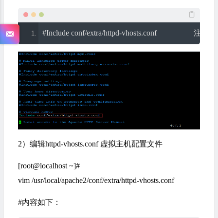
#Include conf/extra/httpd-vhosts.conf                   
2）编辑httpd-vhosts.conf 虚拟主机配置文件
[root@localhost ~]#
vim /usr/local/apache2/conf/extra/httpd-vhosts.conf
#内容如下：