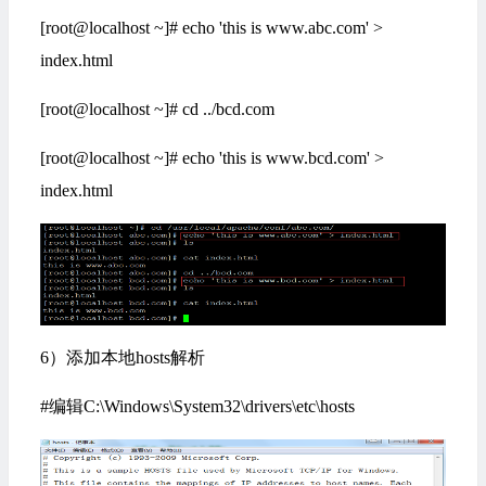
[root@localhost ~]# echo 'this is www.abc.com' >
index.html
[root@localhost ~]# cd ../bcd.com
[root@localhost ~]# echo 'this is www.bcd.com' >
index.html
6）添加本地hosts解析
#编辑C:\Windows\System32\drivers\etc\hosts