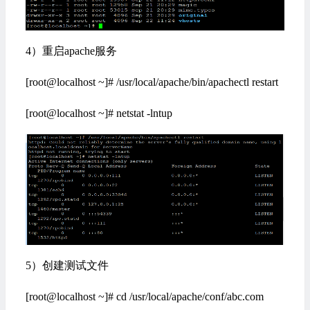
DocumentRoot "/usr/local/apache/conf/vhsots"
ServerName www.bcd.com
ErrorLog "logs/bcd_com_error.log"
4）重启apache服务
CustomLog "logs/bcd_com_access.log" common
<Directory
"/usr/local/apache/conf/bcd.com"
>
[root@localhost ~]# /usr/local/apache/bin/apachectl restart
AllowOverride All
Options -Indexes FollowSymLinks
[root@localhost ~]# netstat -lntup
Order allow,deny
Allow from all
</Directory>
</VirtualHost>
5）创建测试文件
[root@localhost ~]# cd /usr/local/apache/conf/abc.com