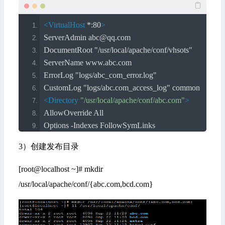
<VirtualHost
 *:80
>
ServerAdmin abc@qq.com
DocumentRoot "/usr/local/apache/conf/vhsots"
ServerName www.abc.com
ErrorLog "logs/abc_com_error.log"
CustomLog "logs/abc.com_access_log" common
<Directory
"/usr/local/apache/conf/abc.com"
>
AllowOverride All
Options -Indexes FollowSymLinks
Order allow,deny
3）创建发布目录
Allow from all
</Directory>
[root@localhost ~]# mkdir
</VirtualHost>
/usr/local/apache/conf/{abc.com,bcd.com}
<VirtualHost
 *:80
>
ServerAdmin bcd@qq.com