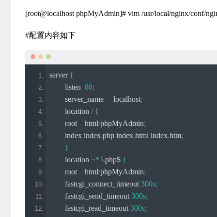
[root@localhost phpMyAdmin]# vim /usr/local/nginx/conf/ngi
#配置内容如下
server 
{
        listen  
80
;
        server_name     localhost
;
        location 
/
{
        root    html
/
phpMyAdmin
;
        index index
.
php index
.
html index
.
htm
;
}
        location 
~*
 \.php$ 
{
        root    html
/
phpMyAdmin
;
        fastcgi_connect_timeout 
300s
;
        fastcgi_send_timeout 
300s
;
        fastcgi_read_timeout 
300s
;