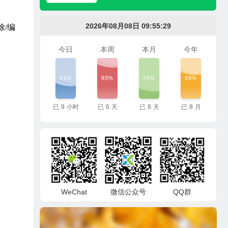
2026年08月08日 09:55:31
除/编
今日
本周
本月
今年
41%
85%
25%
66%
已
9
小时
已
6
天
已
8
天
已
8
月
WeChat
微信公众号
QQ群