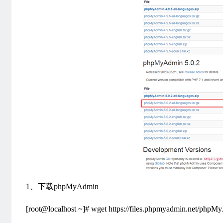
1、下载phpMyAdmin
[root@localhost ~]# wget https://files.phpmyadmin.net/phpM