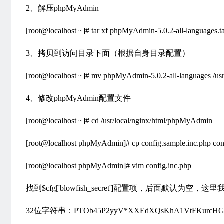
2、解压phpMyAdmin
[root@localhost ~]# tar xf phpMyAdmin-5.0.2-all-languages.ta
3、拷贝到访问目录下面（根据自身目录配置）
[root@localhost ~]# mv phpMyAdmin-5.0.2-all-languages /us
4、修改phpMyAdmin配置文件
[root@localhost ~]# cd /usr/local/nginx/html/phpMyAdmin
[root@localhost phpMyAdmin]# cp config.sample.inc.php con
[root@localhost phpMyAdmin]# vim config.inc.php
找到$cfg['blowfish_secret']配置项，后面默
32位字符串：PTOb45P2yyV*XXEdXQsKhA1VtFKurcH