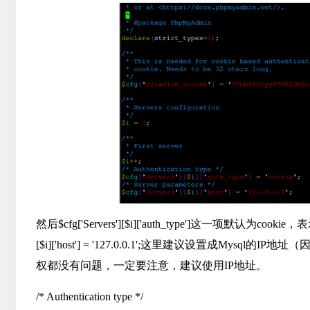
然后$cfg['Servers'][$i]['auth_type']这一项默认
[$i]['host'] = '127.0.0.1';这里建议设置成M
权都没有问题，一定要注意，建议使用IP地址。
/* Authentication type */