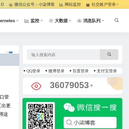
 D
微信公众号：小柒博客
网站监控
社交账户登录
ernetes
监控
大数据
消息队列
QQ登录
微博登录
百度登录
支付宝登录
39041945
+
接口管
汇出更
用这