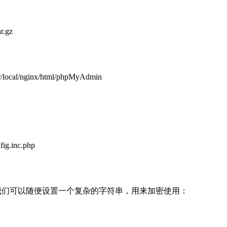
r.gz
r/local/nginx/html/phpMyAdmin
fig.inc.php
认为空，这里我们可以随便设置一个复杂的字符串，用来加密使用：
G