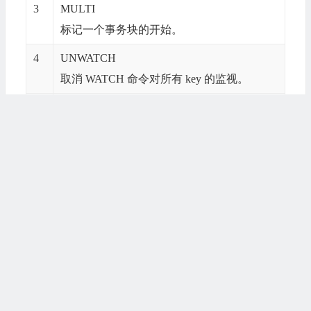
3
MULTI
标记一个事务块的开始。
4
UNWATCH
取消 WATCH 命令对所有 key 的监视。
5
WATCH key [key ...]
监视一个(或多个) key ，如果在事务执行之前
这个(或这些) key 被其他命令所改动，那么事
务将被打断。
若文章图片、下载链接等信息出错，请在评论区留
言反馈，博主将第一时间更新！如本文“对您有用”，
欢迎随意打赏，谢谢！