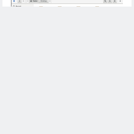
3）安装Pycharm
若文章图片、下载链接等信息出错，请在评论区留
言反馈，博主将第一时间更新！如本文“对您有用”，
欢迎随意打赏，谢谢！
继续阅读