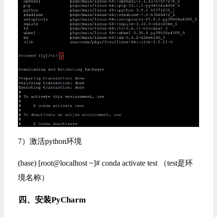
7）激活python环境
(base) [root@localhost ~]# conda activate test （test是环
境名称）
四、安装PyCharm