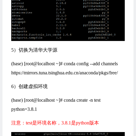
5）切换为清华大学源
(base) [root@localhost ~]# conda config --add channels
https://mirrors.tuna.tsinghua.edu.cn/anaconda/pkgs/free/
6）创建虚拟环境
(base) [root@localhost ~]# conda create -n test
python=3.8.1
注意：test是环境名称，3.8.1是python版本