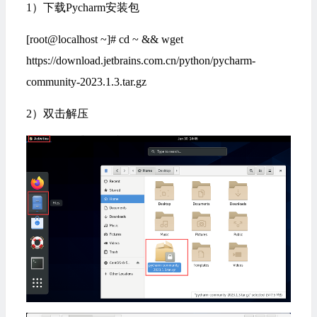
1）下载Pycharm安装包
[root@localhost ~]# cd ~ && wget
https://download.jetbrains.com.cn/python/pycharm-
community-2023.1.3.tar.gz
2）双击解压