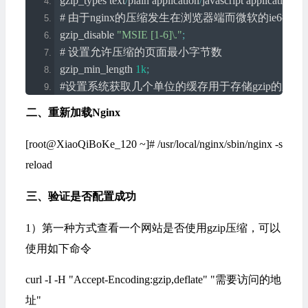
gzip_types text
/
plain application
/
javascript application
/
x
-
# 由于nginx的压缩发生在浏览器端而微软的ie6
gzip_disable 
"MSIE [1-6]\."
;
# 设置允许压缩的页面最小字节数
gzip_min_length 
1k
;
#设置系统获取几个单位的缓存用于存储gzip的压缩结
gzip_buffers 
4
64k
;
二、重新加载Nginx
# 压缩级别大小，最大为9，值越小，压缩后比例越
gzip_comp_level 
4
;
[root@XiaoQiBoKe_120 ~]# /usr/local/nginx/sbin/nginx -s
#设置压缩响应所需的最小http协议版本
reload
gzip_http_version 
1.1
;
#给CDN和代理服务器使用，针对相同url，可以
三、验证是否配置成功
gzip_vary on
;
1）第一种方式查看一个网站是否使用gzip压缩，可以
使用如下命令
curl -I -H "Accept-Encoding:gzip,deflate" "需要访问的地
址"