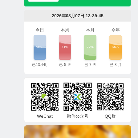
2026年08月07日 13:39:46
今日
本周
本月
今年
56%
71%
22%
66%
已
13
小时
已
5
天
已
7
天
已
8
月
WeChat
微信公众号
QQ群