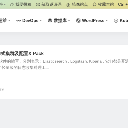
持
我要投稿
获取邀请码
镜像站点
收藏本站：Ctrl +
运维
DevOps
数据库
WordPress
Kub
分布式集群及配置X-Pack
缩写，分别表示：Elasticsearch , Logstash, Kibana , 它们都是
一个轻量级的日志收集处理工...
39