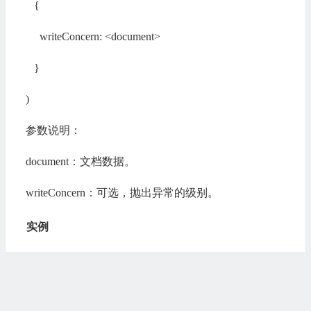
{
writeConcern: <document>
}
)
参数说明：
document：文档数据。
writeConcern：可选，抛出异常的级别。
实例
以下实例中我们替换了_id为
67064f89ade2f21f36b03154的文档数据：