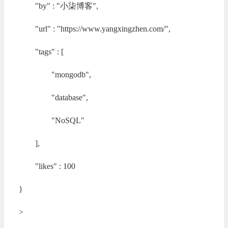
"by" : "小柒博客",
"url" : "https://www.yangxingzhen.com/",
"tags" : [
"mongodb",
"database",
"NoSQL"
],
"likes" : 100
}
>