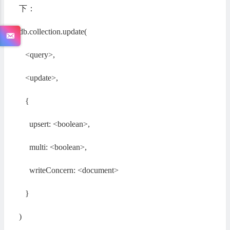
下：
db.collection.update(
<query>,
<update>,
{
upsert: <boolean>,
multi: <boolean>,
writeConcern: <document>
}
)