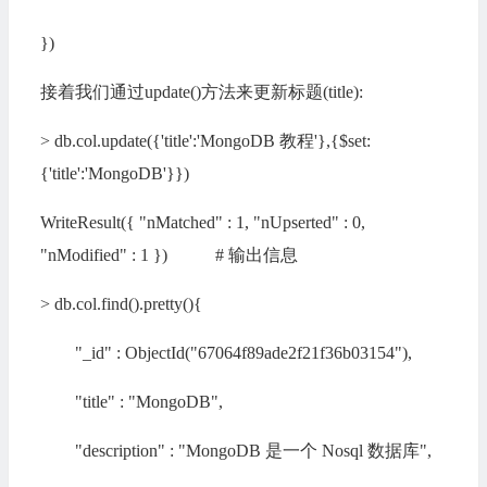
})
接着我们通过update()方法来更新标题(title):
> db.col.update({'title':'MongoDB 教程'},{$set:
{'title':'MongoDB'}})
WriteResult({ "nMatched" : 1, "nUpserted" : 0,
"nModified" : 1 }) # 输出信息
> db.col.find().pretty(){
"_id" : ObjectId("67064f89ade2f21f36b03154"),
"title" : "MongoDB",
"description" : "MongoDB 是一个 Nosql 数据库",