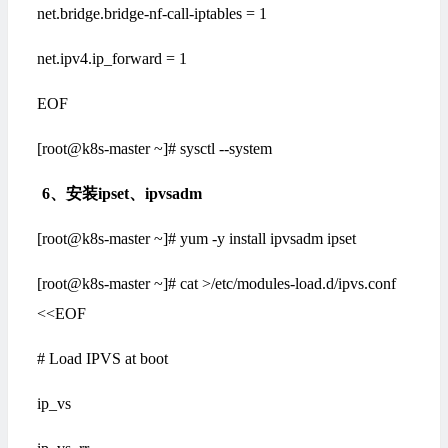
net.bridge.bridge-nf-call-iptables = 1
net.ipv4.ip_forward = 1
EOF
[root@k8s-master ~]# sysctl --system
6
、
安装ipset、ipvsadm
[root@k8s-master ~]# yum -y install ipvsadm ipset
[root@k8s-master ~]# cat >/etc/modules-load.d/ipvs.conf
<<EOF
# Load IPVS at boot
ip_vs