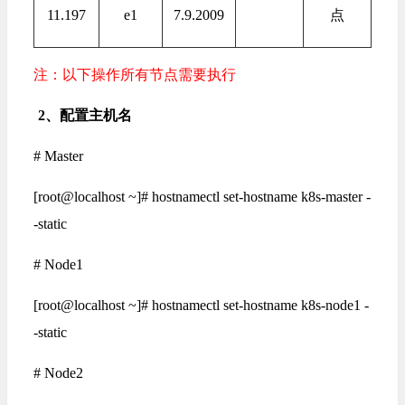
11.197
e1
7.9.2009
点
注：以下操作所有节点需要执行
2
、
配置主机名
# Master
[root@localhost ~]# hostnamectl set-hostname k8s-master -
-static
# Node1
[root@localhost ~]# hostnamectl set-hostname k8s-node1 -
-static
# Node2