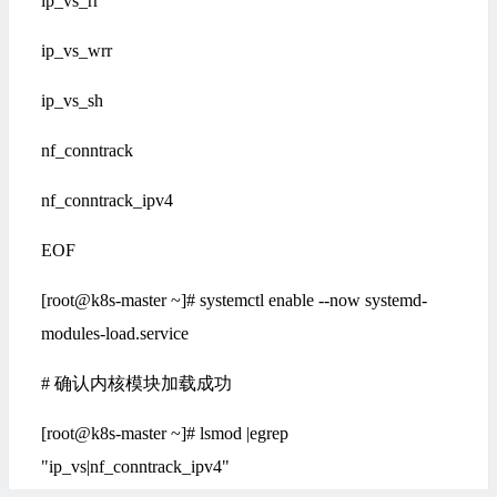
ip_vs_rr
ip_vs_wrr
ip_vs_sh
nf_conntrack
nf_conntrack_ipv4
EOF
[root@k8s-master ~]# systemctl enable --now systemd-
modules-load.service
# 确认内核模块加载成功
[root@k8s-master ~]# lsmod |egrep
"ip_vs|nf_conntrack_ipv4"