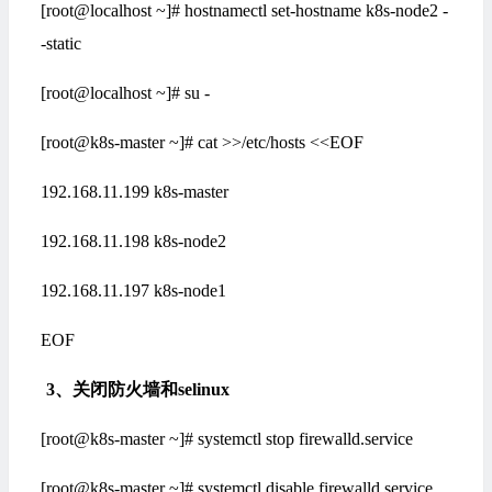
[root@localhost ~]# hostnamectl set-hostname k8s-node2 -
-static
[root@localhost ~]# su -
[root@k8s-master ~]# cat >>/etc/hosts <<EOF
192.168.11.199 k8s-master
192.168.11.198 k8s-node2
192.168.11.197 k8s-node1
EOF
3
、
关闭防火墙和selinux
[root@k8s-master ~]# systemctl stop firewalld.service
[root@k8s-master ~]# systemctl disable firewalld.service