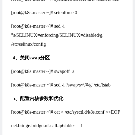
[root@k8s-master ~]# setenforce 0
[root@k8s-master ~]# sed -i
"s/SELINUX=enforcing/SELINUX=disabled/g"
/etc/selinux/config
4
、
关闭swap分区
[root@k8s-master ~]# swapoff -a
[root@k8s-master ~]# sed -i '/swap/s/^/#/g' /etc/fstab
5
、
配置内核参数和优化
[root@k8s-master ~]# cat > /etc/sysctl.d/k8s.conf <<EOF
net.bridge.bridge-nf-call-ip6tables = 1