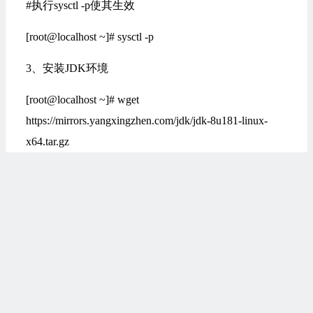
#执行sysctl -p使其生效
[root@localhost ~]# sysctl -p
3、安装JDK环境
[root@localhost ~]# wget
https://mirrors.yangxingzhen.com/jdk/jdk-8u181-linux-
x64.tar.gz
[root@localhost ~]# tar zxf jdk-8u181-linux-x64.tar.gz -C
/usr/local
#配置/etc/profile，添加以下内容
[root@localhost ~]# vim /etc/profile