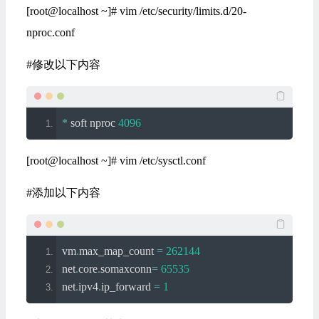
[root@localhost ~]# vim /etc/security/limits.d/20-
nproc.conf
#修改以下内容
*
 soft nproc 
4096
[root@localhost ~]# vim /etc/sysctl.conf
#添加以下内容
vm
.
max_map_count 
=
262144
net
.
core
.
somaxconn
=
65535
net
.
ipv4
.
ip_forward 
=
1