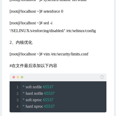
[root@localhost ~]# setenforce 0
[root@localhost ~]# sed -i
'/SELINUX/s/enforcing/disabled/' /etc/selinux/config
2、内核优化
[root@localhost ~]# vim /etc/security/limits.conf
#在文件最后添加以下内容
*
 soft nofile 
65537
*
 hard nofile 
65537
*
 soft nproc 
65537
*
 hard nproc 
65537