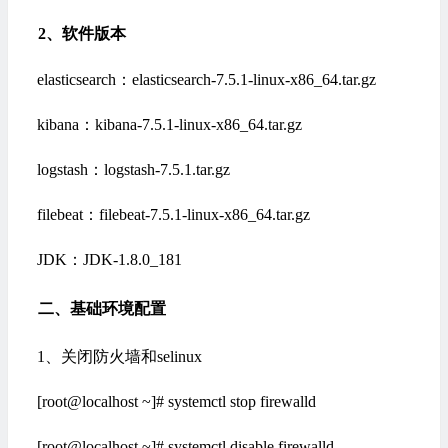
2、软件版本
elasticsearch：elasticsearch-7.5.1-linux-x86_64.tar.gz
kibana：kibana-7.5.1-linux-x86_64.tar.gz
logstash：logstash-7.5.1.tar.gz
filebeat：filebeat-7.5.1-linux-x86_64.tar.gz
JDK：JDK-1.8.0_181
二、基础环境配置
1、关闭防火墙和selinux
[root@localhost ~]# systemctl stop firewalld
[root@localhost ~]# systemctl disable firewalld