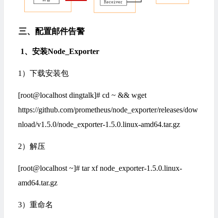
三、配置邮件告警
1
、安装Node_Exporter
1）下载安装包
[root@localhost dingtalk]# cd ~ && wget
https://github.com/prometheus/node_exporter/releases/dow
nload/v1.5.0/node_exporter-1.5.0.linux-amd64.tar.gz
2）解压
[root@localhost ~]# tar xf node_exporter-1.5.0.linux-
amd64.tar.gz
3）重命名