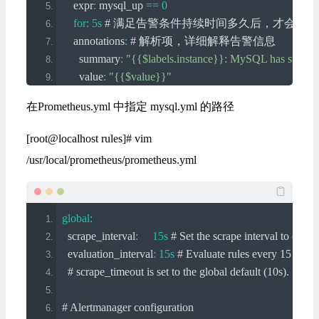
    expr
:
 mysql_up 
==
0
for
:
5s
# 满足告警条件持续时间多久后，才会发
    annotations
:
# 解析项，详细解释告警信息
      summary
:
"{{$labels.instance}}: MySQL has stop !!
      value
:
"{{$value}}"
      alertname
:
"MySQL数据库停止运行"
在Prometheus.yml 中指定 mysql.yml 的路径
      description
:
"检测MySQL数据库运行状态"
      message
:
当前数据库实例{{
$labels
.
instance
}}已
[root@localhost rules]# vim
-
 alert
:
MySQL
Slave
 IO 
Thread
Status
# 告警名称
/usr/local/prometheus/prometheus.yml
    expr
:
 mysql_slave_status_slave_io_running 
==
0
for
:
5s
# 满足告警条件持续时间多久后，才会发
    annotations
:
# 解析项，详细解释告警信息
global
:
      summary
:
"{{$labels.instance}}: MySQL Slave IO Th
  scrape_interval
:
15s
# Set the scrape interval to ever
      value
:
"{{$value}}"
  evaluation_interval
:
15s
# Evaluate rules every 15 secon
      alertname
:
"MySQL主从IO线程停止运行"
# scrape_timeout is set to the global default (10s).
      description
:
"检测MySQL主从IO线程运行状态"
      message
:
当前数据库实例{{
$labels
.
instance
}}
 IO
# Alertmanager configuration
-
 alert
:
MySQL
Slave
 SQL 
Thread
Status
# 告警名称