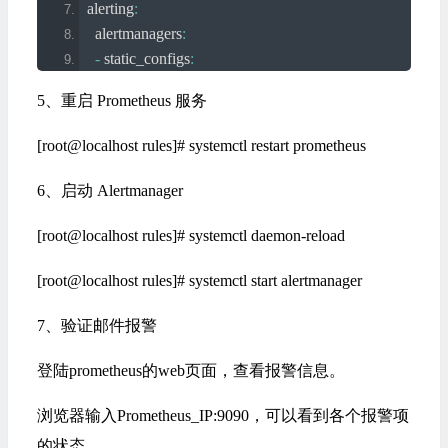
alerting
:
    expr
:
 mysql_slave_status_slave_sql_running 
==
0
  alertmanagers
:
for
:
5s
# 满足告警条件持续时间多久后，才会发
-
 static_configs
:
    annotations
:
# 解析项，详细解释告警信息
-
 targets
:
[
'localhost:9093'
]
      summary
:
"{{$labels.instance}}: MySQL Slave SQL 
5、重启 Prometheus 服务
# - localhost:9093
      value
:
"{{$value}}"
      alertname
:
"MySQL主从SQL线程停止运行"
[root@localhost rules]# systemctl restart prometheus
# Load rules once and periodically evaluate them according
      description
:
"检测MySQL主从SQL线程运行状态"
rule_files
:
      message
:
当前数据库实例{{
$labels
.
instance
}}
 SQ
6、启动 Alertmanager
-
'rules/*.yml'
-
 alert
:
MySQL
Slave
Delay
Status
# 告警名称
# - "first_rules.yml"
    expr
:
 mysql_slave_status_sql_delay 
==
30
[root@localhost rules]# systemctl daemon-reload
# - "second_rules.yml"
for
:
5s
# 满足告警条件持续时间多久后，才会发
[root@localhost rules]# systemctl start alertmanager
    annotations
:
# 解析项，详细解释告警信息
# A scrape configuration containing exactly one endpoint 
      summary
:
"{{$labels.instance}}: MySQL Slave Delay
7、验证邮件报警
# Here it's Prometheus itself.
      value
:
"{{$value}}"
scrape_configs
:
      alertname
:
"MySQL主从延时过大"
登陆prometheus的web页面，查看报警信息。
# The job name is added as a label `job=<job_name>` to 
      description
:
"检测MySQL主从延时状态"
-
 job_name
:
'prometheus'
      message
:
当前数据库实例{{
$labels
.
instance
}}
主
浏览器输入Prometheus_IP:9090，可以看到各个报警项
# metrics_path defaults to '/metrics'
的状态