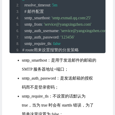
  resolve_timeout
:
5m
# 邮件配置
  smtp_smarthost
:
'smtp.exmail.qq.com:25'
  smtp_from
:
'service@yangxingzhen.com'
  smtp_auth_username
:
'service@yangxingzhen.com'
  smtp_auth_password
:
'123456'
  smtp_require_tls
:
false
# route用来设置报警的分发策略
route
:
smtp_smarthost：是用于发送邮件的邮箱的
# 采用哪个标签来作为分组依据
SMTP 服务器地址+端口；
  group_by
:
[
'alertname'
]
# 组告警等待时间。也就是告警产生后等待10s，
smtp_auth_password：是发送邮箱的授权
  group_wait
:
10s
码而不是登录密码；
# 两组告警的间隔时间
  group_interval
:
10s
smtp_require_tls：不设置的话默认为
# 重复告警的间隔时间，减少相同邮件的发送频率
true，当为 true 时会有 starttls 错误，为了
  repeat_interval
:
5m
简单这里设置为 false；
# 设置默认接收人