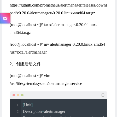
https://github.com/prometheus/alertmanager/releases/downl
oad/v0.20.0/alertmanager-0.20.0.linux-amd64.tar.gz
[root@localhost ~]# tar xf alertmanager-0.20.0.linux-
amd64.tar.gz
[root@localhost ~]# mv alertmanager-0.20.0.linux-amd64
/usr/local/alertmanager
2、创建启动文件
[root@localhost ~]# vim
/usr/lib/systemd/system/alertmanager.service
[
Unit
]
Description
=
alertmanager